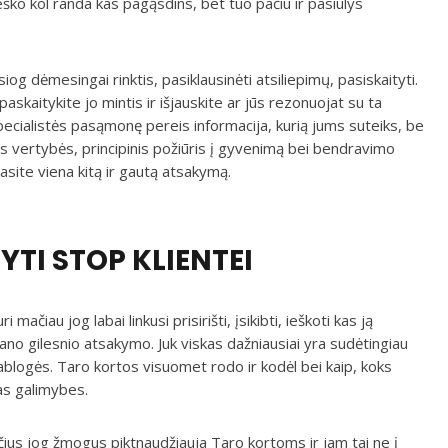
 ieško kol randa kas pagąsdins, bet tuo pačiu ir pasiūlys
iog dėmesingai rinktis, pasiklausinėti atsiliepimų, pasiskaityti.
askaitykite jo mintis ir išjauskite ar jūs rezonuojat su ta
specialistės pasąmonę pereis informacija, kurią jums suteiks, be
s vertybės, principinis požiūris į gyvenimą bei bendravimo
rasite viena kitą ir gautą atsakymą.
TI STOP KLIENTEI
 mačiau jog labai linkusi prisirišti, įsikibti, ieškoti kas ją
ano gilesnio atsakymo. Juk viskas dažniausiai yra sudėtingiau
ablogės. Taro kortos visuomet rodo ir kodėl bei kaip, koks
tas galimybes.
us jog žmogus piktnaudžiauja Taro kortoms ir jam tai ne į