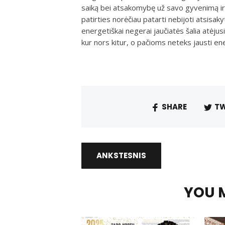
saiką bei atsakomybę už savo gyvenimą ir
patirties norėčiau patarti nebijoti atsisaky
energetiškai negerai jaučiatės šalia atėju
kur nors kitur, o pačioms neteks jausti en
SHARE
TW
ANKSTESNIS
YOU M