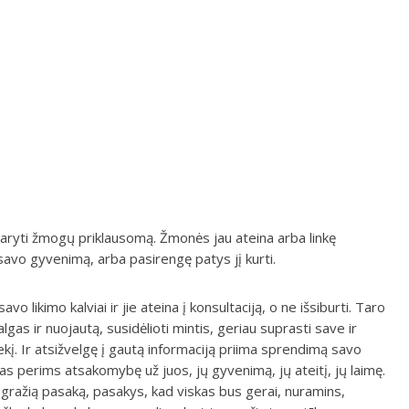
aryti žmogų priklausomą. Žmonės jau ateina arba linkę
vo gyvenimą, arba pasirengę patys jį kurti.
o likimo kalviai ir jie ateina į konsultaciją, o ne išsiburti. Taro
lgas ir nuojautą, susidėlioti mintis, geriau suprasti save ir
iekį. Ir atsižvelgę į gautą informaciją priima sprendimą savo
kas perims atsakomybę už juos, jų gyvenimą, jų ateitį, jų laimę.
 gražią pasaką, pasakys, kad viskas bus gerai, nuramins,