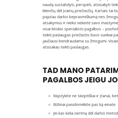
naudą sustabdyti, perspėti, atsisakyti teik
klienčių dėl įvairių priežasčių. Kartais tai 
pajutau darbo beprasmiškumą nes žmogus v
atsakymus ir nieko nekeitė savo mastyme 
visai kitokio specialisto pagalbos – psich
teikti paslaugas priežastis buvo sunkiai p
jaučiausi bendraudama su žmogumi. Visais a
atsisakau teikti paslaugas.
TAD MANO PATARIM
PAGALBOS JEIGU JOS
Mąstykite ne skeptiškai ir įtariai, bet
Būtinai pasidomėkite pas ką einate
Jei kas kelia nerimą dėl darbo metodų