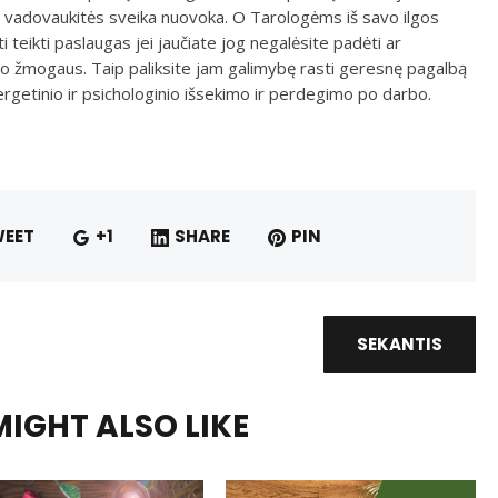
 vadovaukitės sveika nuovoka. O Tarologėms iš savo ilgos
ti teikti paslaugas jei jaučiate jog negalėsite padėti ar
sio žmogaus. Taip paliksite jam galimybę rasti geresnę pagalbą
ergetinio ir psichologinio išsekimo ir perdegimo po darbo.
EET
+1
SHARE
PIN
SEKANTIS
IGHT ALSO LIKE