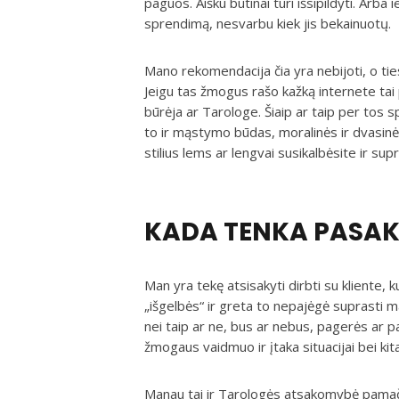
paguos. Aišku būtinai turi išsipildyti. Arba
sprendimą, nesvarbu kiek jis bekainuotų.
Mano rekomendacija čia yra nebijoti, o ties
Jeigu tas žmogus rašo kažką internete tai p
būrėja ar Tarologe. Šiaip ar taip per tos 
to ir mąstymo būdas, moralinės ir dvasinė
stilius lems ar lengvai susikalbėsite ir sup
KADA TENKA PASAKY
Man yra tekę atsisakyti dirbti su kliente, kuri
„išgelbės“ ir greta to nepajėgė suprasti m
nei taip ar ne, bus ar nebus, pagerės ar p
žmogaus vaidmuo ir įtaka situacijai bei ki
Manau tai ir Tarologės atsakomybė pamači