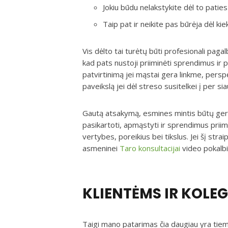
Jokiu būdu nelakstykite dėl to patie
Taip pat ir neikite pas būrėja dėl 
Vis dėlto tai turėtų būti profesionali pagalba
kad pats nustoji priiminėti sprendimus ir p
patvirtinimą jei mąstai gera linkme, persp
paveikslą jei dėl streso susitelkei į per sia
Gautą atsakymą, esmines mintis būtų gerai 
pasikartoti, apmąstyti ir sprendimus priimt
vertybes, poreikius bei tikslus. Jei šį st
asmeninei
Taro konsultacijai
video pokalbi
KLIENTĖMS IR KOLE
Taigi mano patarimas čia daugiau yra tiems