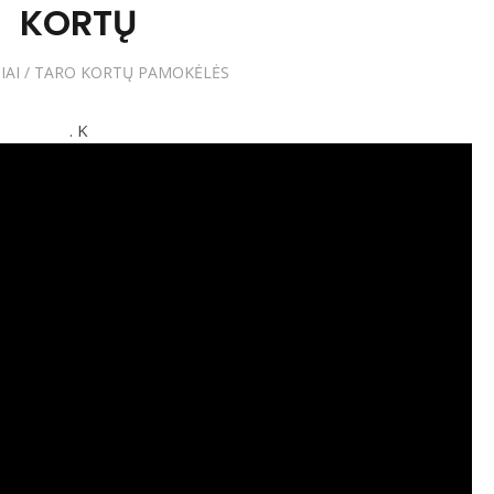
KORTŲ
IAI
/
TARO KORTŲ PAMOKĖLĖS
. K