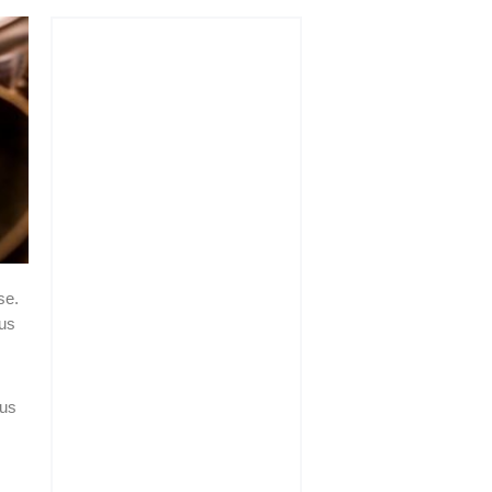
se.
kus
tus