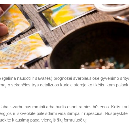
 (galima naudoti ir savaitės) prognozei svarbiausiose gyvenimo srity
emą, o sekančios trys detalizuos kurioje sferoje ko tikėtis, kam palan
.
labai svarbu nusiraminti arba burtis esant ramios būsenos. Kelis kar
nergijos ir iškvėpkite paleisdami visą įtampą ir rūpesčius. Nuspręskite
duokite klausimą pagal vieną iš šių formuluočių: