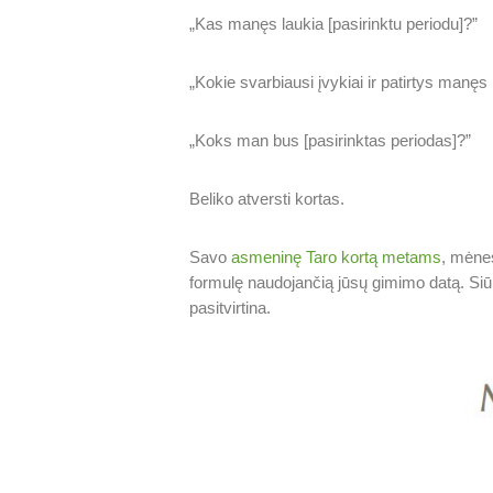
„Kas manęs laukia [pasirinktu periodu]?”
„Kokie svarbiausi įvykiai ir patirtys manęs 
„Koks man bus [pasirinktas periodas]?”
Beliko atversti kortas.
Savo
asmeninę Taro kortą metams
, mėnes
formulę naudojančią jūsų gimimo datą. Siūla
pasitvirtina.