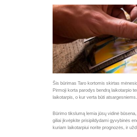
Šis būrimas Taro kortomis skirtas mėnesio
Pirmoji korta parodys bendrą laikotarpio t
laikotarpis, o kur verta būti atsargesniems
Būrimo tikslumą lemia jūsų vidinė būsena, 
giliai įkvėpkite prisipildydami gyvybinės e
kuriam laikotarpiui norite prognozės, ir už