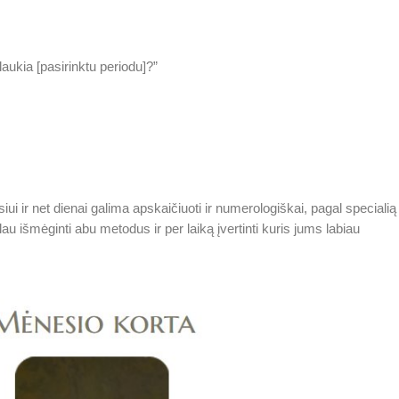
laukia [pasirinktu periodu]?”
iui ir net dienai galima apskaičiuoti ir numerologiškai, pagal specialią
u išmėginti abu metodus ir per laiką įvertinti kuris jums labiau