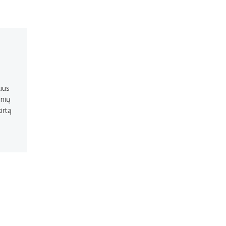
ius
inių
irtą