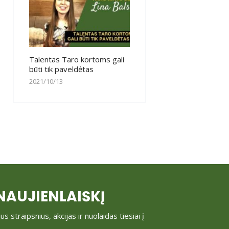
Talentas Taro kortoms gali
būti tik paveldėtas
2021/10/13
AUJIENLAIŠKĮ
raipsnius, akcijas ir nuolaidas tiesiai į