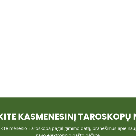
ITE KASMĖNESINĮ TAROSKOPŲ N
ite mėnesio Taroskopą pagal gimimo datą, pranešimus apie naujus st
savo elektroninio pašto dėžutę.