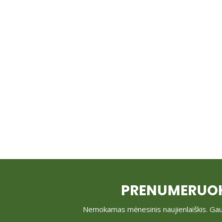
PRENUMERUOK
Nemokamas mėnesinis naujienlaiškis. Gauk