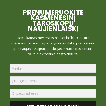
PRENUMERUOKITE
KASMĖNESINĮ
TAROSKOPŲ
NAUJIENLAIŠKĮ
Nemokamas mėnesinis naujienlaiškis. Gaukite
mėnesio Taroskopą pagal gimimo datą, pranešimus
apie naujus straipsnius, akcijas ir nuolaidas tiesiai į
savo elektroninio pašto dėžutę.