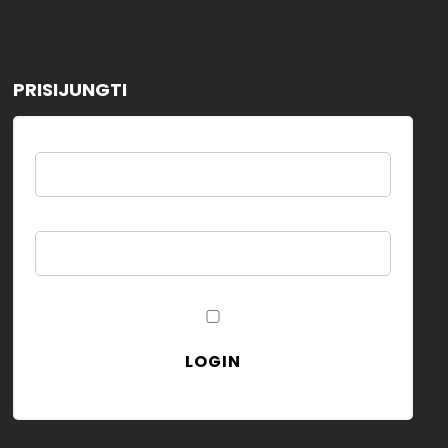
PRISIJUNGTI
Username
Password
Remember Me