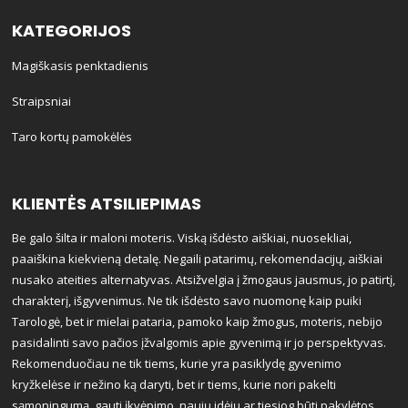
KATEGORIJOS
Magiškasis penktadienis
Straipsniai
Taro kortų pamokėlės
KLIENTĖS ATSILIEPIMAS
Be galo šilta ir maloni moteris. Viską išdėsto aiškiai, nuosekliai,
paaiškina kiekvieną detalę. Negaili patarimų, rekomendacijų, aiškiai
nusako ateities alternatyvas. Atsižvelgia į žmogaus jausmus, jo patirtį,
charakterį, išgyvenimus. Ne tik išdėsto savo nuomonę kaip puiki
Tarologė, bet ir mielai pataria, pamoko kaip žmogus, moteris, nebijo
pasidalinti savo pačios įžvalgomis apie gyvenimą ir jo perspektyvas.
Rekomenduočiau ne tik tiems, kurie yra pasiklydę gyvenimo
kryžkelėse ir nežino ką daryti, bet ir tiems, kurie nori pakelti
sąmoningumą, gauti įkvėpimo, naujų idėjų ar tiesiog būti pakylėtos