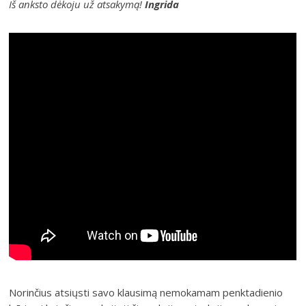
Iš anksto dėkoju už atsakymą!
Ingrida
Norinčius atsiųsti savo klausimą nemokamam penktadienio