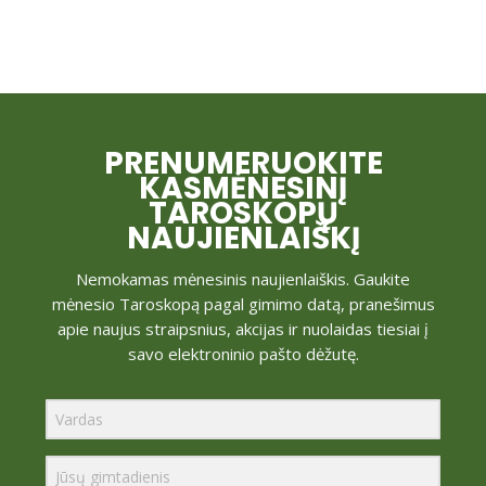
PRENUMERUOKITE
KASMĖNESINĮ
TAROSKOPŲ
NAUJIENLAIŠKĮ
Nemokamas mėnesinis naujienlaiškis. Gaukite
mėnesio Taroskopą pagal gimimo datą, pranešimus
apie naujus straipsnius, akcijas ir nuolaidas tiesiai į
savo elektroninio pašto dėžutę.