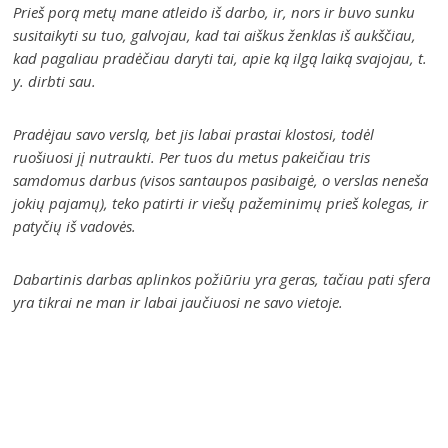
Prieš porą metų mane atleido iš darbo, ir, nors ir buvo sunku
susitaikyti su tuo, galvojau, kad tai aiškus ženklas iš aukščiau,
kad pagaliau pradėčiau daryti tai, apie ką ilgą laiką svajojau, t.
y. dirbti sau.
Pradėjau savo verslą, bet jis labai prastai klostosi, todėl
ruošiuosi jį nutraukti. Per tuos du metus pakeičiau tris
samdomus darbus (visos santaupos pasibaigė, o verslas neneša
jokių pajamų), teko patirti ir viešų pažeminimų prieš kolegas, ir
patyčių iš vadovės.
Dabartinis darbas aplinkos požiūriu yra geras, tačiau pati sfera
yra tikrai ne man ir labai jaučiuosi ne savo vietoje.