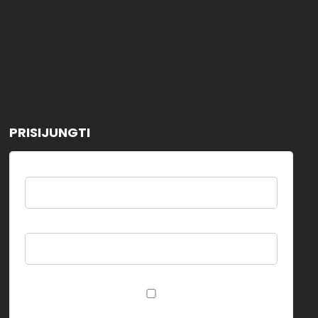
PRISIJUNGTI
Username
Password
Remember Me