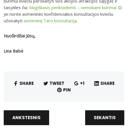
būrimui kviečiu perskaityti šios akcijos-atrakcijos sąlygas ir
taisykles čia:
Magiškasis penktadienis – nemokami būrimai.
O
jei norite asmeninės konfidencialios konsultacijos kviečiu
užsisakyti
asmeninę Taro konsultaciją
.
Nuoširdžiai Jūsų,
Lina Balsė
SHARE
TWEET
+1
SHARE
PIN
ANKSTESNIS
SEKANTIS