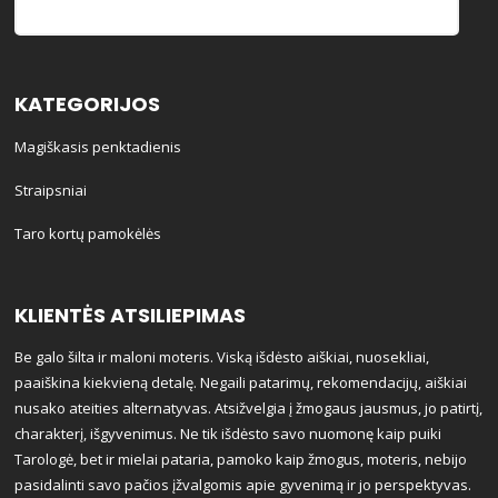
KATEGORIJOS
Magiškasis penktadienis
Straipsniai
Taro kortų pamokėlės
KLIENTĖS ATSILIEPIMAS
Be galo šilta ir maloni moteris. Viską išdėsto aiškiai, nuosekliai,
paaiškina kiekvieną detalę. Negaili patarimų, rekomendacijų, aiškiai
nusako ateities alternatyvas. Atsižvelgia į žmogaus jausmus, jo patirtį,
charakterį, išgyvenimus. Ne tik išdėsto savo nuomonę kaip puiki
Tarologė, bet ir mielai pataria, pamoko kaip žmogus, moteris, nebijo
pasidalinti savo pačios įžvalgomis apie gyvenimą ir jo perspektyvas.