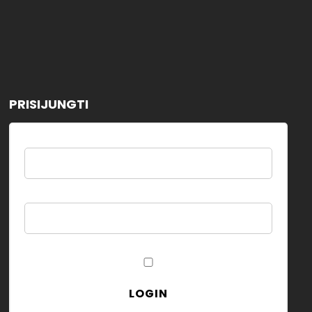
PRISIJUNGTI
Username
Password
Remember Me