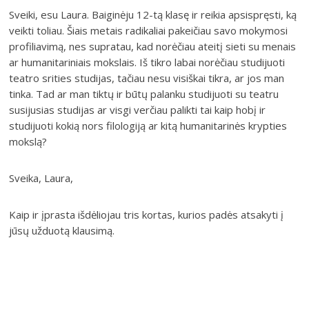
Sveiki, esu Laura. Baiginėju 12-tą klasę ir reikia apsispręsti, ką
veikti toliau. Šiais metais radikaliai pakeičiau savo mokymosi
profiliavimą, nes supratau, kad norėčiau ateitį sieti su menais
ar humanitariniais mokslais. Iš tikro labai norėčiau studijuoti
teatro srities studijas, tačiau nesu visiškai tikra, ar jos man
tinka. Tad ar man tiktų ir būtų palanku studijuoti su teatru
susijusias studijas ar visgi verčiau palikti tai kaip hobį ir
studijuoti kokią nors filologiją ar kitą humanitarinės krypties
mokslą?
Sveika, Laura,
Kaip ir įprasta išdėliojau tris kortas, kurios padės atsakyti į
jūsų užduotą klausimą.