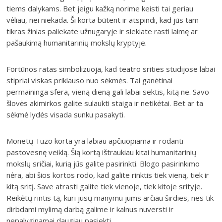
tiems dalykams. Bet jeigu kažką norime keisti tai geriau
vėliau, nei niekada. Ši korta būtent ir atspindi, kad jūs tam
tikras žinias paliekate užnugaryje ir siekiate rasti laimę ar
pašaukimą humanitarinių mokslų kryptyje.
Fortūnos ratas simbolizuoja, kad teatro srities studijose labai
stipriai viskas priklauso nuo sėkmės. Tai ganėtinai
permaininga sfera, vieną dieną gali labai sektis, kitą ne. Savo
šlovės akimirkos galite sulaukti staiga ir netikėtai. Bet ar ta
sėkmė lydės visada sunku pasakyti.
Monetų Tūzo korta yra labiau apčiuopiama ir rodanti
pastovesnę veiklą. Šią kortą ištraukiau kitai humanitarinių
mokslų sričiai, kurią jūs galite pasirinkti. Blogo pasirinkimo
nėra, abi šios kortos rodo, kad galite rinktis tiek vieną, tiek ir
kitą sritį. Save atrasti galite tiek vienoje, tiek kitoje srityje.
Reikėtų rintis tą, kuri jūsų manymu jums arčiau širdies, nes tik
dirbdami mylimą darbą galime ir kalnus nuversti ir
nepalyginamai daugiau pasiekti.