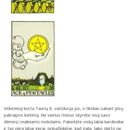
Vidurinioji korta Taurių 8 vaizduoja jus, o tiksliau sakant jūsų
pakraipos keitimą. Ne vienus metus skyrėte visą savo
dėmesį realiniams mokslams. Pakeitėte viską labai kardinaliai
ir tas nėra labai gerai, pripažinkime, kad gaila laiko skirto ne