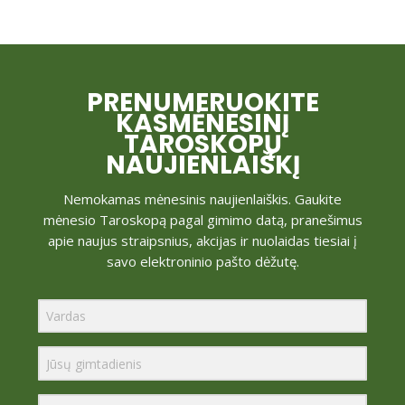
PRENUMERUOKITE
KASMĖNESINĮ
TAROSKOPŲ
NAUJIENLAIŠKĮ
Nemokamas mėnesinis naujienlaiškis. Gaukite
mėnesio Taroskopą pagal gimimo datą, pranešimus
apie naujus straipsnius, akcijas ir nuolaidas tiesiai į
savo elektroninio pašto dėžutę.