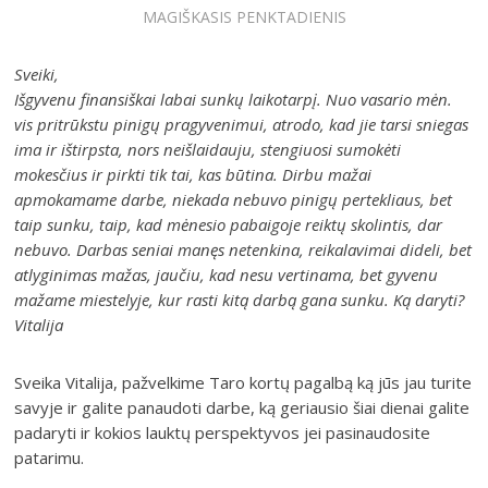
MAGIŠKASIS PENKTADIENIS
Sveiki,
Išgyvenu finansiškai labai sunkų laikotarpį. Nuo vasario mėn.
vis pritrūkstu pinigų pragyvenimui, atrodo, kad jie tarsi sniegas
ima ir ištirpsta, nors neišlaidauju, stengiuosi sumokėti
mokesčius ir pirkti tik tai, kas būtina. Dirbu mažai
apmokamame darbe, niekada nebuvo pinigų pertekliaus, bet
taip sunku, taip, kad mėnesio pabaigoje reiktų skolintis, dar
nebuvo. Darbas seniai manęs netenkina, reikalavimai dideli, bet
atlyginimas mažas, jaučiu, kad nesu vertinama, bet gyvenu
mažame miestelyje, kur rasti kitą darbą gana sunku. Ką daryti?
Vitalija
Sveika Vitalija, pažvelkime Taro kortų pagalbą ką jūs jau turite
savyje ir galite panaudoti darbe, ką geriausio šiai dienai galite
padaryti ir kokios lauktų perspektyvos jei pasinaudosite
patarimu.