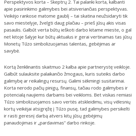
Perspektyvos korta – Skeptrų 2. Tai palanki korta, kalbanti
apie pasirinkimo galimybes bei atsiveriančias perspektyvas.
Veikėjo rankose matome gaublį – tai skatina neužsidaryti tik
savo miestelyje, žvelgti daug plačiau – prieš jūsų akis visas
pasaulis. Galbūt verta būtų ieškoti darbo kitame mieste, o gal
net kitoje šalyje kur būtų aktualus ir gerai vertinamas tas jūsų
Monetų Tūzo simbolizuojamas talentas, gebėjimas ar
savybė.
Kortą ženklinantis skaitmuo 2 kalba apie partnerystę veikloje.
Galbūt sulauksite palaikančio žmogaus, kuris suteiks darbo
galimybę ar reikalingų resursų. Galimi sėkmingi susitarimai.
Korta nerodo pačių pinigų, finansų, tačiau rodo galimybes ir
potencialą naujiems darbams bei veikloms. Bet viskas remiasi
Tūzo simbolizuojamos savo vertės atskleidimu, visų vėlesnių
kortų veikėjai atsigręžę į Tūzo pusę, tad galimybes persikelti
ir rasti geresnį darbą atvers kitų jūsų gebėjimų
panaudojimas ir „pardavimas” darbo rinkoje.