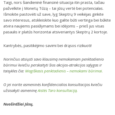
Taigi, nors šiandieninė finansinė situacija itin prasta, tačiau
pažvelkite į Monetų Tūzą – tai jūsų vertė bei potencialas.
Išmokite pastovėti už save, lyg Skeptrų 9 veikėjas ginkite
savo interesus, atskleiskite kuo galite būti vertinga bei būkite
atvira naujiems pasiūlymams bei idėjoms – prieš jus visas
pasaulis ir platūs horizontai atsiveriantys Skeptrų 2 kortoje.
Kantrybės, pasitikėjimo savimi bei drąsos rizikuoti!
Norinčius atsiųsti savo klausimą nemokamam penktadienio
būrimui kviečiu perskaityti šios akcijos-atrakcijos sąlygas ir
taisykles čia:
Magiškasis penktadienis – nemokami būrimai.
O jei norite asmeninės konfidencialios konsultacijos kviečiu
užsisakyti asmeninę
Aistės Taro konsultaciją.
Nuoširdžiai Jūsų,