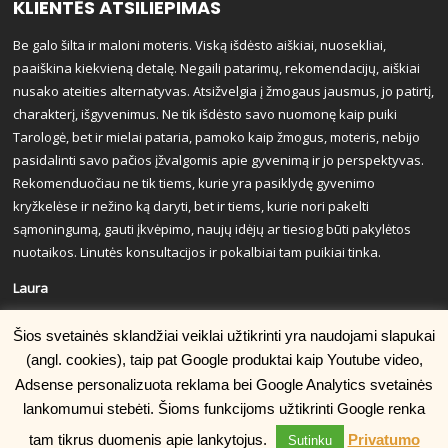
KLIENTĖS ATSILIEPIMAS
Be galo šilta ir maloni moteris. Viską išdėsto aiškiai, nuosekliai,
paaiškina kiekvieną detalę. Negaili patarimų, rekomendacijų, aiškiai
nusako ateities alternatyvas. Atsižvelgia į žmogaus jausmus, jo patirtį,
charakterį, išgyvenimus. Ne tik išdėsto savo nuomonę kaip puiki
Tarologė, bet ir mielai pataria, pamoko kaip žmogus, moteris, nebijo
pasidalinti savo pačios įžvalgomis apie gyvenimą ir jo perspektyvas.
Rekomenduočiau ne tik tiems, kurie yra pasiklydę gyvenimo
kryžkelėse ir nežino ką daryti, bet ir tiems, kurie nori pakelti
sąmoningumą, gauti įkvėpimo, naujų idėjų ar tiesiog būti pakylėtos
nuotaikos. Linutės konsultacijos ir pokalbiai tam puikiai tinka.
Laura
Šios svetainės sklandžiai veiklai užtikrinti yra naudojami slapukai
(angl. cookies), taip pat Google produktai kaip Youtube video,
Adsense personalizuota reklama bei Google Analytics svetainės
lankomumui stebėti. Šioms funkcijoms užtikrinti Google renka
© Copyright 2007. Kopijuoti be raštiško sutikimo draudžiama.
tam tikrus duomenis apie lankytojus.
Privatumo
Sutinku