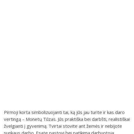
Pirmoji korta simbolizuojanti tai, ką jūs jau turite ir kas daro
vertingą – Monetų Tūzas. Jūs praktiška bei darbšti, realistiškai
žvelgianti į gyvenimą. Tvirtai stovite ant žemės ir nebijote
sunkaus darbo. Esate pastovi bei patikima darbuotoja.