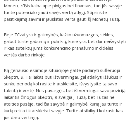
Monetų rūšis kalba apie pinigus bei finansus, tad jūs savyje
turite potencialo gauti savęs vertą atlygį. Stiprinkite
pasitikėjimą savimi ir jauskitės verta gauti šį Monetų Tūzą.
Beje Tūzai yra ir galimybės, kažko užuomazgos, sėklos,
galbūt turite gabumų ir polinkių, kurie yra, bet dar neišvystyti
ir kas suteiktų jums konkurencinio pranašumo ir didelės
vertės darbo rinkoje.
Ką geriausio esamoje situacijoje galite padaryti sufleruoja
Skeptrų 9. Tai laikas būti ištvermingai, gal atlaikyti iššūkius ir
sunkų periodą kol rasite ir atskleisite, išvystysite tą savo
talentą ir vertę. Nes pavargęs, bet ištvermingai savo poziciją
laikantis žmogus Skeptrų 9 žvelgia į Tūzą, bet Tūzas ne
ateities pusėje, tad čia savybė ir galimybė, kurią jau turite ir
kurią reikia tik atskleisti savyje. Turite atsilaikyti kol rasit kas
jus daro vertingą.