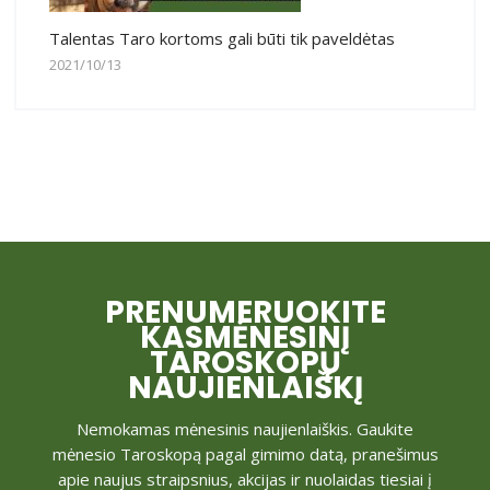
Talentas Taro kortoms gali būti tik paveldėtas
2021/10/13
PRENUMERUOKITE
KASMĖNESINĮ
TAROSKOPŲ
NAUJIENLAIŠKĮ
Nemokamas mėnesinis naujienlaiškis. Gaukite
mėnesio Taroskopą pagal gimimo datą, pranešimus
apie naujus straipsnius, akcijas ir nuolaidas tiesiai į