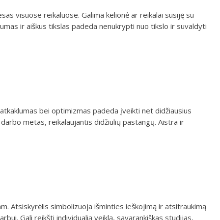
as visuose reikaluose. Galima kelionė ar reikalai susiję su
as ir aiškus tikslas padeda nenukrypti nuo tikslo ir suvaldyti
 ir atkaklumas bei optimizmas padeda įveikti net didžiausius
bo metas, reikalaujantis didžiulių pastangų. Aistra ir
m. Atsiskyrėlis simbolizuoja išminties ieškojimą ir atsitraukimą
ui. Gali reikšti individualią veiklą, savarankiškas studijas,