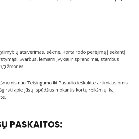
galimybių atsivėrimas, sėkmė. Korta rodo perėjimą į sekantį
ystymąsi. Svarbūs, lemiami įvykiai ir sprendimai, stambūs
ingi žmonės.
šmėmis nuo Teisingumo iki Pasaulio ieškokite artimiausiomis
šgirsti apie jūsų įspūdžius mokantis kortų reikšmių, ką
te.
SŲ PASKAITOS: