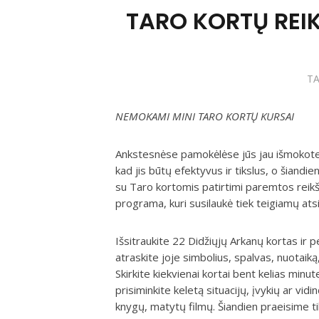
TARO KORTŲ REIK
T
NEMOKAMI MINI TARO KORTŲ KURSAI
Ankstesnėse pamokėlėse jūs jau išmokote k
kad jis būtų efektyvus ir tikslus, o šian
su Taro kortomis patirtimi paremtos reik
programa, kuri susilaukė tiek teigiamų ats
Išsitraukite 22 Didžiųjų Arkanų kortas ir p
atraskite joje simbolius, spalvas, nuotaiką
Skirkite kiekvienai kortai bent kelias minut
prisiminkite keletą situacijų, įvykių ar vi
knygų, matytų filmų. Šiandien praeisime t