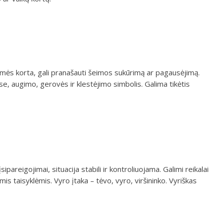
mės korta, gali pranašauti šeimos sukūrimą ar pagausėjimą.
e, augimo, gerovės ir klestėjimo simbolis. Galima tikėtis
ipareigojimai, situacija stabili ir kontroliuojama. Galimi reikalai
mis taisyklėmis. Vyro įtaka – tėvo, vyro, viršininko. Vyriškas