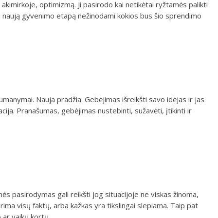
akimirkoje, optimizmą. Ji pasirodo kai netikėtai ryžtamės palikti
ti naują gyvenimo etapą nežinodami kokios bus šio sprendimo
 sumanymai. Nauja pradžia. Gebėjimas išreikšti savo idėjas ir jas
acija. Pranašumas, gebėjimas nustebinti, sužavėti, įtikinti ir
ynės pasirodymas gali reikšti jog situacijoje ne viskas žinoma,
urima visų faktų, arba kažkas yra tikslingai slepiama. Taip pat
 ar vaikų kortų.