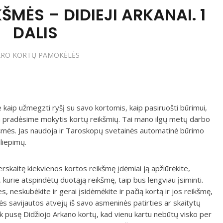
ŠMĖS – DIDIEJI ARKANAI. 1
DALIS
ARO KORTŲ PAMOKĖLĖS
aip užmegzti ryšį su savo kortomis, kaip pasiruošti būrimui,
dien pradėsime mokytis kortų reikšmių. Tai mano ilgų metų darbo
šmės. Jas naudoja ir Taroskopų svetainės automatinė būrimo
iliepimų.
erskaitę kiekvienos kortos reikšmę įdėmiai ją apžiūrėkite,
, kurie atspindėtų duotąją reikšmę, taip bus lengviau įsiminti.
es, neskubėkite ir gerai įsidėmėkite ir pačią kortą ir jos reikšmę,
dinės savijautos atvejų iš savo asmeninės patirties ar skaitytų
ik pusę Didžiojo Arkano kortų, kad vienu kartu nebūtų visko per