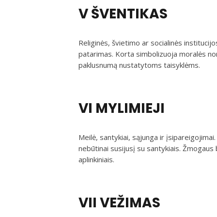
V ŠVENTIKAS
Religinės, švietimo ar socialinės instituc
patarimas. Korta simbolizuoja moralės nor
paklusnumą nustatytoms taisyklėms.
VI MYLIMIEJI
Meilė, santykiai, sąjunga ir įsipareigojima
nebūtinai susijusį su santykiais. Žmogau
aplinkiniais.
VII VEŽIMAS