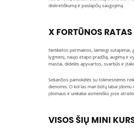
diskretiškumą ir paslapčių saugojimą.
X FORTŪNOS RATAS
Netikėtos permainos, laimingi sutapimai, 
lygmenį, naujo etapo pradžią, augimą ir v
mastai, didelės apyvartos, svarbūs ir įtak
Sekančios pamokėlės su tolimesnėmis reik
dienomis. O kol las man būtų labai įdomu i
įdomaus ir unikaliai asmeniško jose atrado
VISOS ŠIŲ MINI KUR