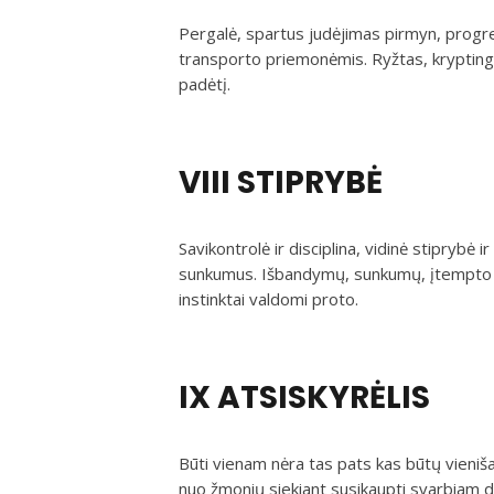
Pergalė, spartus judėjimas pirmyn, progres
transporto priemonėmis. Ryžtas, kryptingum
padėtį.
VIII STIPRYBĖ
Savikontrolė ir disciplina, vidinė stiprybė
sunkumus. Išbandymų, sunkumų, įtempto dar
instinktai valdomi proto.
IX ATSISKYRĖLIS
Būti vienam nėra tas pats kas būtų vieniša
nuo žmonių siekiant susikaupti svarbiam darb