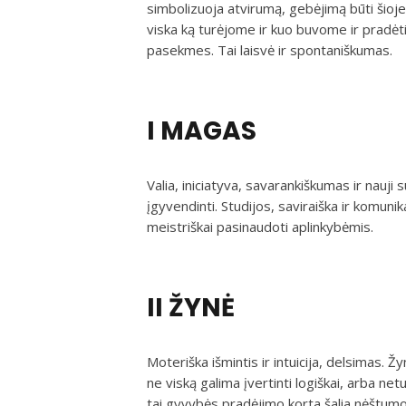
simbolizuoja atvirumą, gebėjimą būti šioje 
viska ką turėjome ir kuo buvome ir pradė
pasekmes. Tai laisvė ir spontaniškumas.
I MAGAS
Valia, iniciatyva, savarankiškumas ir nauji
įgyvendinti. Studijos, saviraiška ir komunik
meistriškai pasinaudoti aplinkybėmis.
II ŽYNĖ
Moteriška išmintis ir intuicija, delsimas. Ž
ne viską galima įvertinti logiškai, arba net
tai gyvybės pradėjimo korta šalia nėštumo