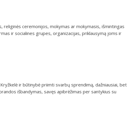
ijos, religinės ceremonijos, mokymas ar mokymasis, išmintingas
mas ir socialines grupes, organizacijas, priklausymą joms ir
i. Kryžkelė ir būtinybė priimti svarbų sprendimą, dažniausiai, bet
s brandos išbandymas, savęs apibrėžimas per santykius su